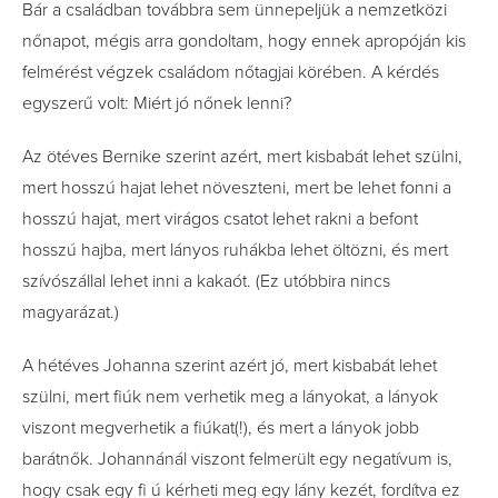
Bár a családban továbbra sem ünnepeljük a nemzetközi
nőnapot, mégis arra gondoltam, hogy ennek apropóján kis
felmérést végzek családom nőtagjai körében. A kérdés
egyszerű volt: Miért jó nőnek lenni?
Az ötéves Bernike szerint azért, mert kisbabát lehet szülni,
mert hosszú hajat lehet növeszteni, mert be lehet fonni a
hosszú hajat, mert virágos csatot lehet rakni a befont
hosszú hajba, mert lányos ruhákba lehet öltözni, és mert
szívószállal lehet inni a kakaót. (Ez utóbbira nincs
magyarázat.)
A hétéves Johanna szerint azért jó, mert kisbabát lehet
szülni, mert fiúk nem verhetik meg a lányokat, a lányok
viszont megverhetik a fiúkat(!), és mert a lányok jobb
barátnők. Johannánál viszont felmerült egy negatívum is,
hogy csak egy fi ú kérheti meg egy lány kezét, fordítva ez