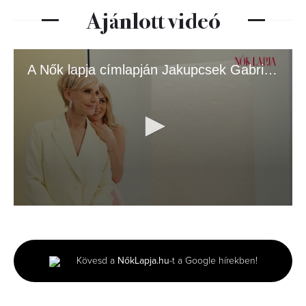
Ajánlott videó
A Nők lapja címlapján Jakupcsek Gabriella és lánya, Emma Róza
0
seconds
of
3
minutes,
Kövesd a
NőkLapja.hu
-t a Google hírekben!
51
seconds