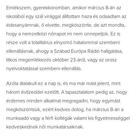
Emlékszem, gyerekkoromban, amikor március 8-án az
iskolából egy szál virággal állítottam haza és odaadtam az
édesanyámnak, ő elvette, megköszönte, de azt mondta,
hogy a nemzetközi nőnapot mi nem ünnepeljük. Ez is
része volt a totalitárius elnyomó hatalommal szembeni
ellenállásnak, ahogy a Szabad Európa Rádió hallgatása,
titkos megemlékezés október 23-áról, vagy az orosz
nyelvoktatással szembeni ellenállás.
Azóta átalakult ez a nap is, és ma már mást jelent, mint
három évtizeddel ezelőtt. A tapasztalatom pedig az, hogy
érdemes minden alkalmat megragadni, hogy egymást
megköszöntsük, ezért kedves dolog, ha március 8-án a
munkaadó vagy a férfi kollégák valami kis figyelmességgel
kedveskednek női munkatársaiknak.