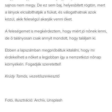
sajnos nem megy. De ez sem baj, helyesbített rögtön, mert
a lányok elcsábíthatják a fiúkat, és válogathatnak azok
közül, akik feleségül akarják venni őket.
A feleségemet is megkérdeztem, hogy miért jó nőnek lenni,
de ő talányosan csak annyit mondott, hogy találjam ki.
Ebben a lapszámban megpróbáltuk kitalálni, hogy mi
érdekelheti a nőket a legjobban így a nemzetközi nőnap
környékén. Fogadják szeretettel!
Krúdy Tamás, vezetőszerkesztő
Fotó, illusztráció: Archív, Unsplash