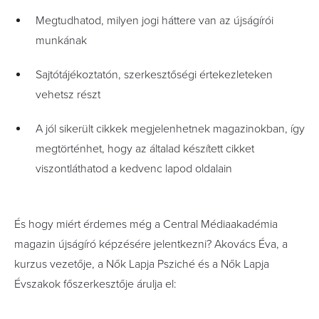
Megtudhatod, milyen jogi háttere van az újságírói
munkának
Sajtótájékoztatón, szerkesztőségi értekezleteken
vehetsz részt
A jól sikerült cikkek megjelenhetnek magazinokban, így
megtörténhet, hogy az általad készített cikket
viszontláthatod a kedvenc lapod oldalain
És hogy miért érdemes még a Central Médiaakadémia
magazin újságíró képzésére jelentkezni? Akovács Éva, a
kurzus vezetője, a Nők Lapja Psziché és a Nők Lapja
Évszakok főszerkesztője árulja el: