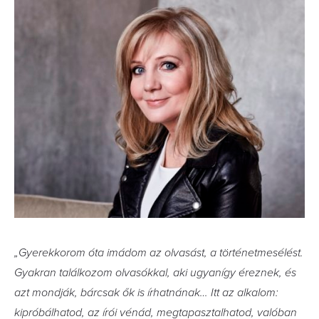
„Gyerekkorom óta imádom az olvasást, a történetmesélést.
Gyakran találkozom olvasókkal, aki ugyanígy éreznek, és
azt mondják, bárcsak ők is írhatnának… Itt az alkalom:
kipróbálhatod, az írói vénád, megtapasztalhatod, valóban