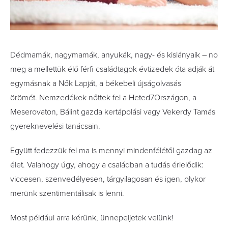
Dédmamák, nagymamák, anyukák, nagy- és kislányaik – no
meg a mellettük élő férfi családtagok évtizedek óta adják át
egymásnak a Nők Lapját, a békebeli újságolvasás
örömét. Nemzedékek nőttek fel a Heted7Országon, a
Meserovaton, Bálint gazda kertápolási vagy Vekerdy Tamás
gyereknevelési tanácsain.
Együtt fedezzük fel ma is mennyi mindenfélétől gazdag az
élet. Valahogy úgy, ahogy a családban a tudás érlelődik:
viccesen, szenvedélyesen, tárgyilagosan és igen, olykor
merünk szentimentálisak is lenni.
Most például arra kérünk, ünnepeljetek velünk!