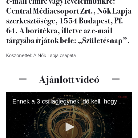
e-mail címre vagy levélcímünkre:
Central Médiacsoport Zrt., Nők Lapja
szerkesztősége, 1554 Budapest, Pf.
64. A borítékra, illetve az e-mail
tárgyába írjátok bele: „Születésnap”.
Köszönettel: A Nők Lapja csapata
Ajánlott videó
Ennek a 3 csillagjegynek idő kell, hogy megnyíljon