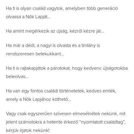
Ha ti is olyan család vagytok, amelyben több generáció
olvassa a Nők Lapját…
Ha amint megérkezik az újság, kézről kézre jár…
Ha már a dédi, a nagyi is olvasta és a tinilány is
rendszeresen belekukkant…
Ha ti is rajtakapjátok a párotokat, hogy kedvenc újságotokba
beleolvas…
Ha van egy fontos családi történetetek, kedves emlék,
amely a Nők Lapjához köthető…
Vagy csak egyszerűen szívesen elmesélnétek nekünk, mit
jelent számotokra a hetente érkező “nyomtatott családtag”,
kérjük írjatok nekünk!