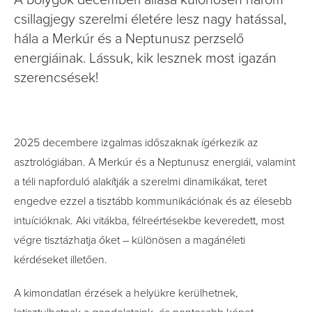
A bolygók decemberi állása különösen három
csillagjegy szerelmi életére lesz nagy hatással,
hála a Merkúr és a Neptunusz perzselő
energiáinak. Lássuk, kik lesznek most igazán
szerencsések!
2025 decembere izgalmas időszaknak ígérkezik az
asztrológiában. A Merkúr és a Neptunusz energiái, valamint
a téli napforduló alakítják a szerelmi dinamikákat, teret
engedve ezzel a tisztább kommunikációnak és az élesebb
intuícióknak. Aki vitákba, félreértésekbe keveredett, most
végre tisztázhatja őket – különösen a magánéleti
kérdéseket illetően.
A kimondatlan érzések a helyükre kerülhetnek,