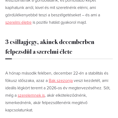
letisztulhatnak a gondolataink, és pontosabb képet
kaphatunk arról, kivel és mit szeretnénk elérni, ami
gördülékenyebbé teszi a beszélgetéseket – és ami a
szerelmi életre
is pozitív hatást gyakorol majd.
3 csillagjegy, akinek decemberben
felpezsdül a szerelmi élete
A hónap második felében, december 22-én a stabilitás és
fókusz időszaka, azaz a
Bak szezonja
veszi kezdetét, ami
ideális légkört teremt a 2026-os év megtervezéséhez. Sőt,
még a
szerelemnek is
, akár elköteleződnénk,
ismerkednénk, akár felpezsdítenénk meglévő
kapcsolatunkat.