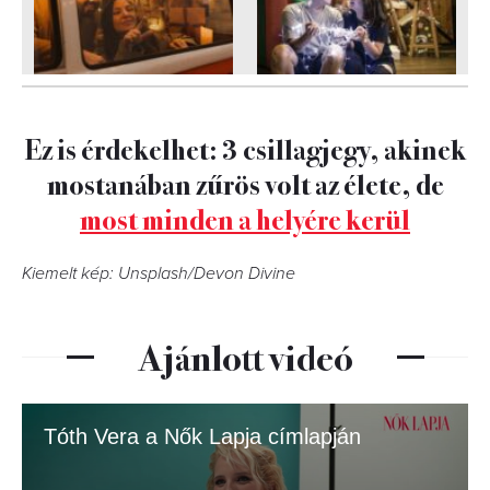
Ez is érdekelhet: 3 csillagjegy, akinek
mostanában zűrös volt az élete, de
most minden a helyére kerül
Kiemelt kép: Unsplash/Devon Divine
Ajánlott videó
Tóth Vera a Nők Lapja címlapján