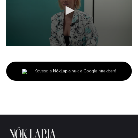
0
seconds
of
3
minutes,
Kövesd a
NőkLapja.hu
-t a Google hírekben!
0