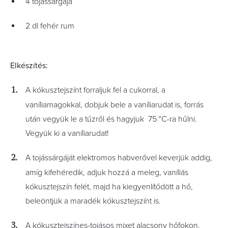
4 tojássárgája
2 dl fehér rum
Elkészítés:
A kókusztejszínt forraljuk fel a cukorral, a
vaníliamagokkal, dobjuk bele a vaníliarudat is, forrás
után vegyük le a tűzről és hagyjuk 75 °C-ra hűlni.
Vegyük ki a vaníliarudat!
A tojássárgáját elektromos habverővel keverjük addig,
amíg kifehéredik, adjuk hozzá a meleg, vaníliás
kókusztejszín felét, majd ha kiegyenlítődött a hő,
beleöntjük a maradék kókusztejszínt is.
A kókusztejszínes-tojásos mixet alacsony hőfokon,