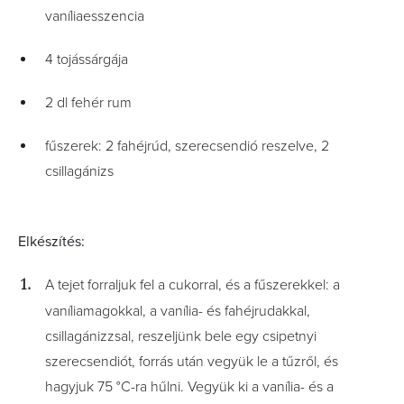
vaníliaesszencia
4 tojássárgája
2 dl fehér rum
fűszerek: 2 fahéjrúd, szerecsendió reszelve, 2
csillagánizs
Elkészítés:
A tejet forraljuk fel a cukorral, és a fűszerekkel: a
vaníliamagokkal, a vanília- és fahéjrudakkal,
csillagánizzsal, reszeljünk bele egy csipetnyi
szerecsendiót, forrás után vegyük le a tűzről, és
hagyjuk 75 °C-ra hűlni. Vegyük ki a vanília- és a