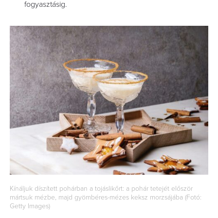
fogyasztásig.
Kínáljuk díszített pohárban a tojáslikőrt: a pohár tetejét először
mártsuk mézbe, majd gyömbéres-mézes keksz morzsájába (Fotó:
Getty Images)