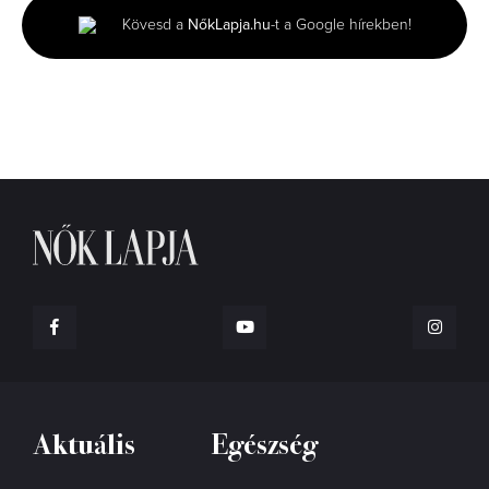
minutes,
Kövesd a
NőkLapja.hu
-t a Google hírekben!
6
seconds
Aktuális
Egészség