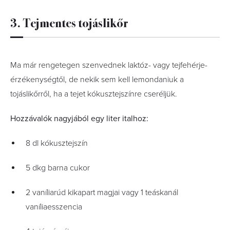
3. Tejmentes tojáslikőr
Ma már rengetegen szenvednek laktóz- vagy tejfehérje-
érzékenységtől, de nekik sem kell lemondaniuk a
tojáslikőrről, ha a tejet kókusztejszínre cseréljük.
Hozzávalók nagyjából egy liter italhoz:
8 dl kókusztejszín
5 dkg barna cukor
2 vaníliarúd kikapart magjai vagy 1 teáskanál
vaníliaesszencia