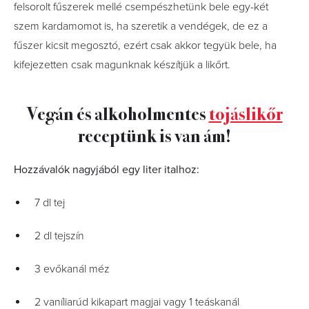
felsorolt fűszerek mellé csempészhetünk bele egy-két
szem kardamomot is, ha szeretik a vendégek, de ez a
fűszer kicsit megosztó, ezért csak akkor tegyük bele, ha
kifejezetten csak magunknak készítjük a likőrt.
Vegán és alkoholmentes
tojáslikőr
receptünk is van ám!
Hozzávalók nagyjából egy liter italhoz:
7 dl tej
2 dl tejszín
3 evőkanál méz
2 vaníliarúd kikapart magjai vagy 1 teáskanál