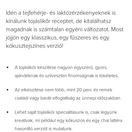
Idén a tejfehérje- és laktózérzékenyeknek is
kínálunk tojáslikőr receptet, de kitalálhatsz
magadnak is számtalan egyéni változatot. Most
jöjjön egy klasszikus, egy fűszeres és egy
kókusztejszínes verzió!
A tojáslikőr készítése nagyon egyszerű, gyors,
ajándéknak és szilveszteri finomságnak is tökéletes.
Az elkészítése nem több, mint 20 perc és remek
családi vagy baráti elfoglaltság az ünnepi időszakban.
Lehet saját tojáslikőr specialitásunk is, csak legyünk
kreatívak, mi például egy kókuszos és egy chai lattéra
hasonlító verziót is mutatunk.