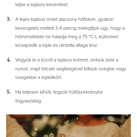
tejbe a tojásos keveréket.
A tejes-tojásos mixet alacsony hőfokon, gyakori
kevergetés mellett 3-4 percig melegítjük úgy, hogy a
hőmérséklete ne haladja meg a 75 °C-t, különben
kicsapódik a tojás és rántotta állaga lesz.
Vegyük le a tűzről a tojásos krémet, öntsük bele a
rumot, majd tölcsér segítségével töltsük üvegbe vagy
üvegekbe a tojáslikőrt.
Ha teljesen kihűlt, tegyük hűtőszekrénybe
fogyasztásig.