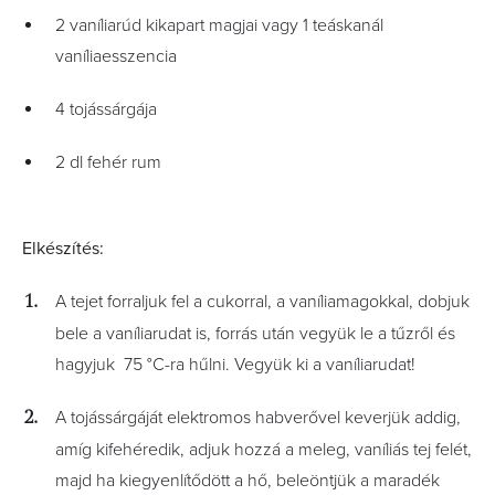
2 vaníliarúd kikapart magjai vagy 1 teáskanál
vaníliaesszencia
4 tojássárgája
2 dl fehér rum
Elkészítés:
A tejet forraljuk fel a cukorral, a vaníliamagokkal, dobjuk
bele a vaníliarudat is, forrás után vegyük le a tűzről és
hagyjuk 75 °C-ra hűlni. Vegyük ki a vaníliarudat!
A tojássárgáját elektromos habverővel keverjük addig,
amíg kifehéredik, adjuk hozzá a meleg, vaníliás tej felét,
majd ha kiegyenlítődött a hő, beleöntjük a maradék