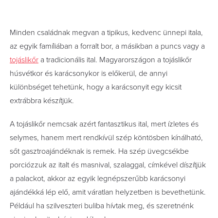
Minden családnak megvan a tipikus, kedvenc ünnepi itala,
az egyik famíliában a forralt bor, a másikban a puncs vagy a
tojáslikőr
a tradicionális ital. Magyarországon a tojáslikőr
húsvétkor és karácsonykor is előkerül, de annyi
különbséget tehetünk, hogy a karácsonyit egy kicsit
extrábbra készítjük.
A tojáslikőr nemcsak azért fantasztikus ital, mert ízletes és
selymes, hanem mert rendkívül szép köntösben kínálható,
sőt gasztroajándéknak is remek. Ha szép üvegcsékbe
porciózzuk az italt és masnival, szalaggal, címkével díszítjük
a palackot, akkor az egyik legnépszerűbb karácsonyi
ajándékká lép elő, amit váratlan helyzetben is bevethetünk.
Például ha szilveszteri buliba hívtak meg, és szeretnénk