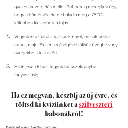
gyakori kevergetés mellett 3-4 percig melegítjük úgy,
hogy a hőmérséklete ne haladja meg a 75 °C-t,
különben kicsapódik a tojás.
Vegyük le a tűzről a tojásos krémet, öntsük bele a
rumot, majd tölcsér segítségével töltsük üvegbe vagy
üvegekbe a tojáslikőrt.
Ha teljesen kihűlt, tegyük hűtőszekrénybe
fogyasztásig.
Ha ez megvan, készülj az új évre, és
töltsd ki kvízünket a
szilveszteri
babonákról!
Kiemelt kép: Getty Images