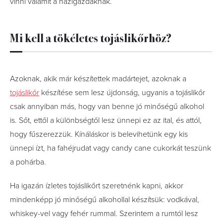
vinni valamit a házigazdáknak.
Mi kell a tökéletes tojáslikőrhöz?
Azoknak, akik már készítettek madártejet, azoknak a
tojáslikőr
készítése sem lesz újdonság, ugyanis a tojáslikőr
csak annyiban más, hogy van benne jó minőségű alkohol
is. Sőt, ettől a különbségtől lesz ünnepi ez az ital, és attól,
hogy fűszerezzük. Kínáláskor is belevihetünk egy kis
ünnepi ízt, ha fahéjrudat vagy candy cane cukorkát teszünk
a pohárba.
Ha igazán ízletes tojáslikőrt szeretnénk kapni, akkor
mindenképp jó minőségű alkohollal készítsük: vodkával,
whiskey-vel vagy fehér rummal. Szerintem a rumtól lesz