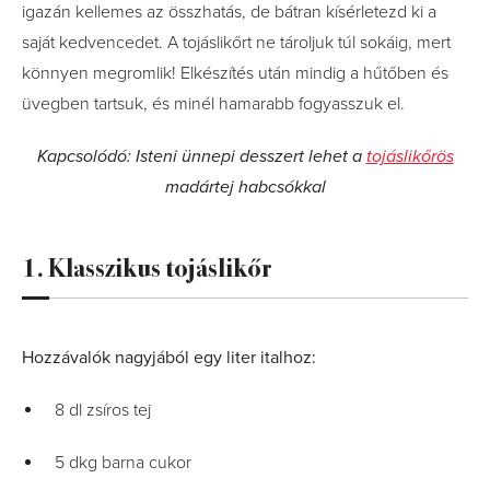
igazán kellemes az összhatás, de bátran kísérletezd ki a
saját kedvencedet. A tojáslikőrt ne tároljuk túl sokáig, mert
könnyen megromlik! Elkészítés után mindig a hűtőben és
üvegben tartsuk, és minél hamarabb fogyasszuk el.
Kapcsolódó: Isteni ünnepi desszert lehet a
tojáslikőrös
madártej habcsókkal
1. Klasszikus tojáslikőr
Hozzávalók nagyjából egy liter italhoz:
8 dl zsíros tej
5 dkg barna cukor