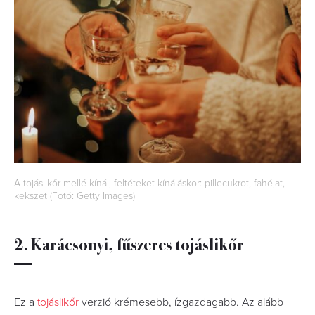
A tojáslikőr mellé kínálj feltéteket kínáláskor: pillecukrot, fahéjat,
kekszet (Fotó: Getty Images)
2. Karácsonyi, fűszeres tojáslikőr
Ez a
tojáslikőr
verzió krémesebb, ízgazdagabb. Az alább