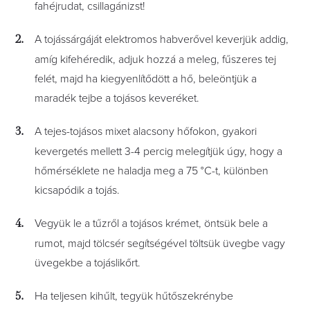
fahéjrudat, csillagánizst!
A tojássárgáját elektromos habverővel keverjük addig,
amíg kifehéredik, adjuk hozzá a meleg, fűszeres tej
felét, majd ha kiegyenlítődött a hő, beleöntjük a
maradék tejbe a tojásos keveréket.
A tejes-tojásos mixet alacsony hőfokon, gyakori
kevergetés mellett 3-4 percig melegítjük úgy, hogy a
hőmérséklete ne haladja meg a 75 °C-t, különben
kicsapódik a tojás.
Vegyük le a tűzről a tojásos krémet, öntsük bele a
rumot, majd tölcsér segítségével töltsük üvegbe vagy
üvegekbe a tojáslikőrt.
Ha teljesen kihűlt, tegyük hűtőszekrénybe