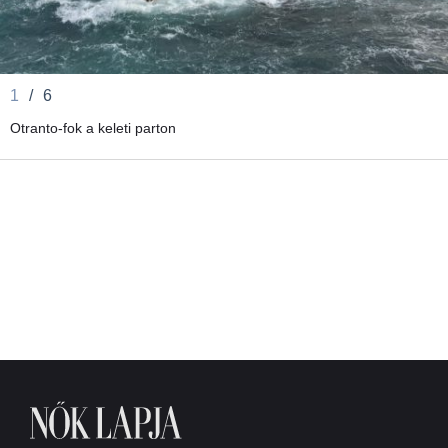
1
/
6
Otranto-fok a keleti parton