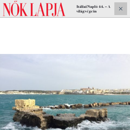
Itáliai Napló 44. – A
ELŐFIZETEK
világ végein