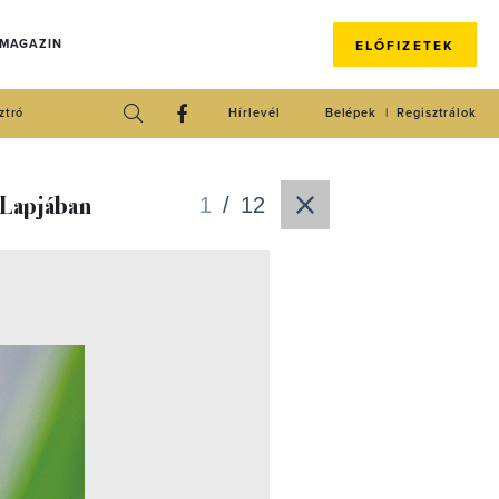
 MAGAZIN
ELŐFIZETEK
ztró
Hírlevél
Belépek
Regisztrálok
 Lapjában
1
/
12