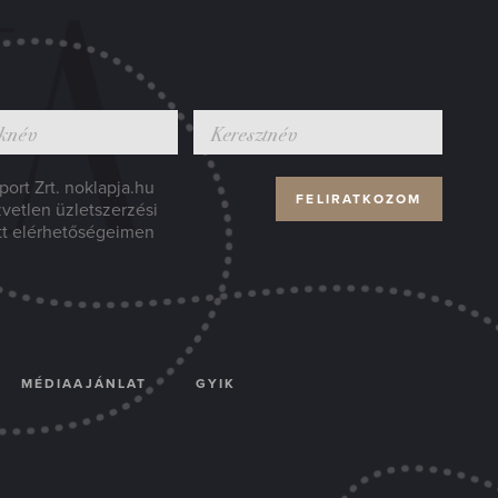
ort Zrt. noklapja.hu
zvetlen üzletszerzési
tt elérhetőségeimen
MÉDIAAJÁNLAT
GYIK