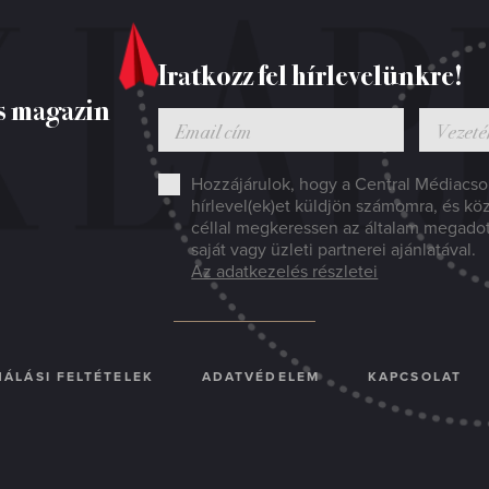
Iratkozz fel hírlevelünkre!
s magazin
Hozzájárulok, hogy a Central Médiacsop
hírlevel(ek)et küldjön számomra, és kö
céllal megkeressen az általam megado
saját vagy üzleti partnerei ajánlatával.
Az adatkezelés részletei
ÁLÁSI FELTÉTELEK
ADATVÉDELEM
KAPCSOLAT