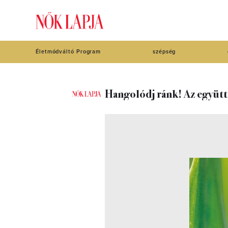
Életmódváltó Program
szépség
Hangolódj ránk! Az együtt 