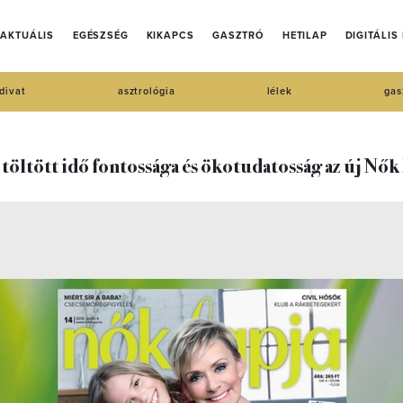
AKTUÁLIS
EGÉSZSÉG
KIKAPCS
GASZTRÓ
HETILAP
DIGITÁLIS
divat
asztrológia
lélek
gas
töltött idő fontossága és ökotudatosság az új Nők