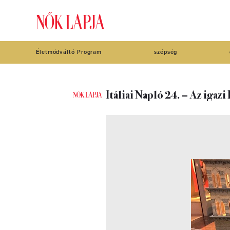
Életmódváltó Program
szépség
Itáliai Napló 24. – Az igaz