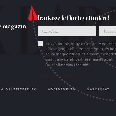
Iratkozz fel hírlevelünkre!
s magazin
Hozzájárulok, hogy a Central Médiacsop
hírlevel(ek)et küldjön számomra, és kö
céllal megkeressen az általam megado
saját vagy üzleti partnerei ajánlatával.
Az adatkezelés részletei
ÁLÁSI FELTÉTELEK
ADATVÉDELEM
KAPCSOLAT