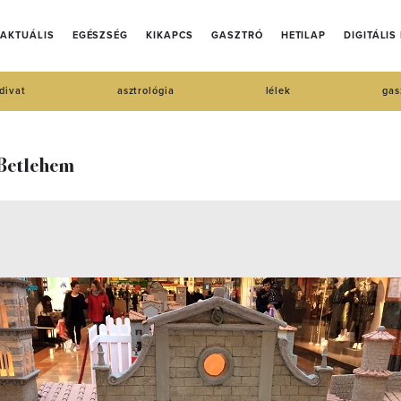
AKTUÁLIS
EGÉSZSÉG
KIKAPCS
GASZTRÓ
HETILAP
DIGITÁLIS
divat
asztrológia
lélek
gas
i Betlehem