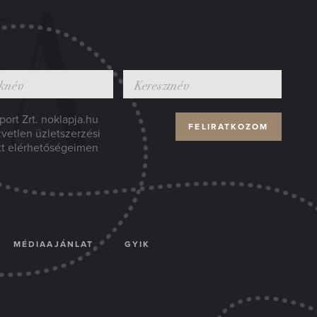
ort Zrt. noklapja.hu
zvetlen üzletszerzési
tt elérhetőségeimen
MÉDIAAJÁNLAT
GYIK