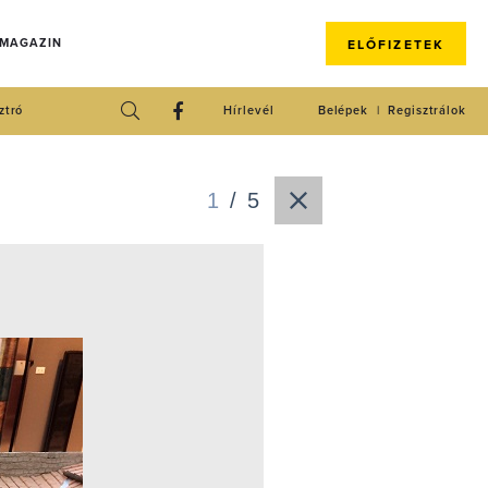
 MAGAZIN
ELŐFIZETEK
ztró
Hírlevél
Belépek
Regisztrálok
1
/
5