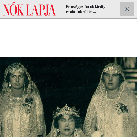
Fenséges fotók királyi
ELŐFIZETEK
családokról és
hétköznapjaikról