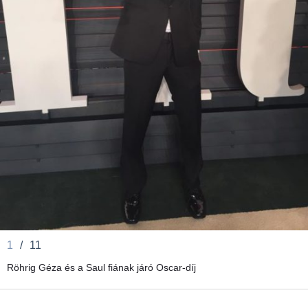
1
/
11
Röhrig Géza és a Saul fiának járó Oscar-díj