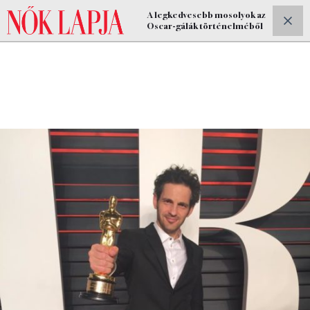
A legkedvesebb mosolyok az
ELŐFIZETEK
Oscar-gálák történelméből