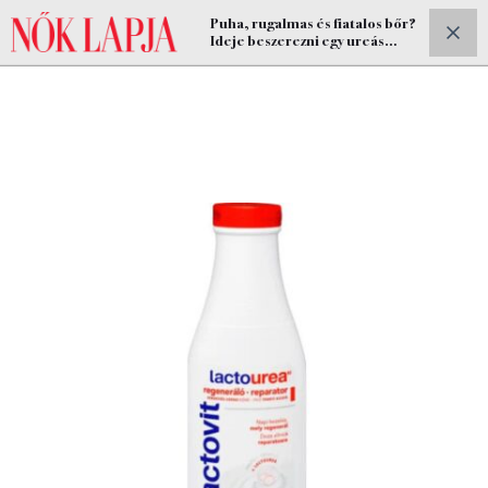
Puha, rugalmas és fiatalos bőr?
ELŐFIZETEK
Ideje beszerezni egy ureás
bőrápolót!