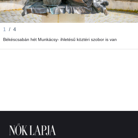
1
/
4
Békéscsabán hét Munkácsy- ihletésű köztéri szobor is van