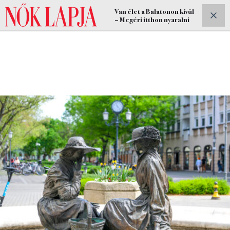
Van élet a Balatonon kívül
ELŐFIZETEK
– Megéri itthon nyaralni