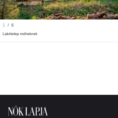
1
/
6
Lakótelep méheknek