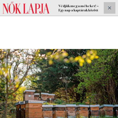
Védjük meg a méheket! –
ELŐFIZETEK
Egy nap a kaptárak között