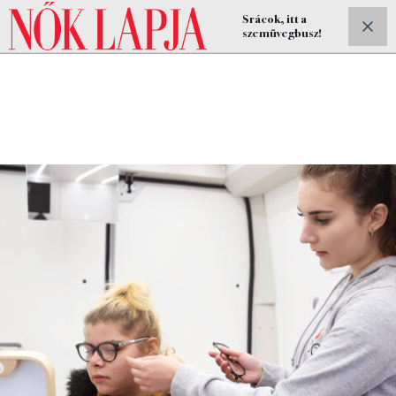
Srácok, itt a
ELŐFIZETEK
szemüvegbusz!