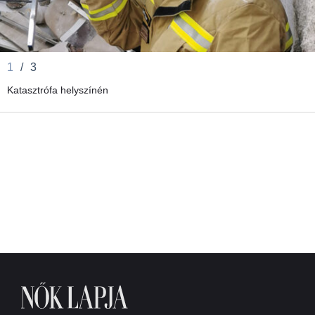
1
/
3
Katasztrófa helyszínén