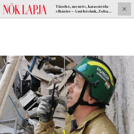
Tűzoltó, mentős, katasztrófa-
ELŐFIZETEK
elhárító – A mi hősünk, Zolta
Tibor története