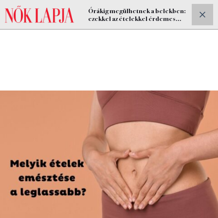
Órákig megülhetnek a belekben:
ELŐFIZETEK
ezekkel az ételekkel érdemes
óvatosnak lenni