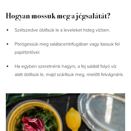
Hogyan mossuk meg a jégsalátát?
Szétszedve öblítsük le a leveleket hideg vízben.
Pörögessük meg salátacentrifugában vagy itassuk fel
papírtörlővel.
Ha egyben szeretnénk hagyni, a fej salátát folyó víz
alatt öblítsük le, majd szárítsuk meg, mielőtt felvágnánk.