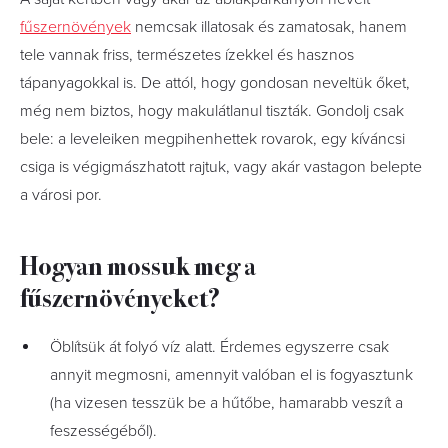
fűszernövények
nemcsak illatosak és zamatosak, hanem
tele vannak friss, természetes ízekkel és hasznos
tápanyagokkal is. De attól, hogy gondosan neveltük őket,
még nem biztos, hogy makulátlanul tiszták. Gondolj csak
bele: a leveleiken megpihenhettek rovarok, egy kíváncsi
csiga is végigmászhatott rajtuk, vagy akár vastagon belepte
a városi por.
Hogyan mossuk meg a
fűszernövényeket?
Öblítsük át folyó víz alatt. Érdemes egyszerre csak
annyit megmosni, amennyit valóban el is fogyasztunk
(ha vizesen tesszük be a hűtőbe, hamarabb veszít a
feszességéből).