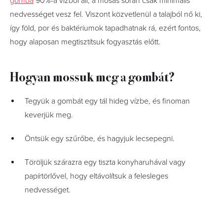
gomba
90%-a vízből áll, a mosás során csak minimális
nedvességet vesz fel. Viszont közvetlenül a talajból nő ki,
így föld, por és baktériumok tapadhatnak rá, ezért fontos,
hogy alaposan megtisztítsuk fogyasztás előtt.
Hogyan mossuk meg a gombát?
Tegyük a gombát egy tál hideg vízbe, és finoman
keverjük meg.
Öntsük egy szűrőbe, és hagyjuk lecsepegni.
Töröljük szárazra egy tiszta konyharuhával vagy
papírtörlővel, hogy eltávolítsuk a felesleges
nedvességet.