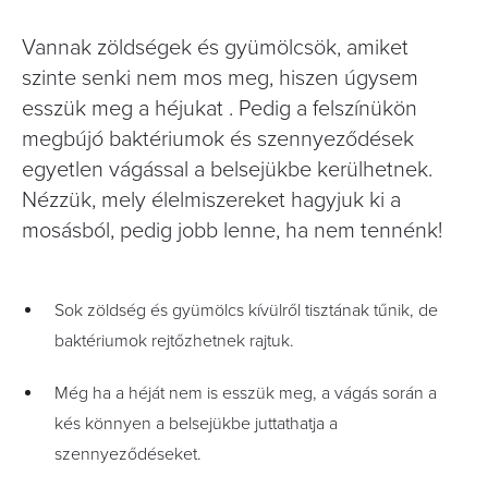
Vannak zöldségek és gyümölcsök, amiket
szinte senki nem mos meg, hiszen úgysem
esszük meg a héjukat . Pedig a felszínükön
megbújó baktériumok és szennyeződések
egyetlen vágással a belsejükbe kerülhetnek.
Nézzük, mely élelmiszereket hagyjuk ki a
mosásból, pedig jobb lenne, ha nem tennénk!
Sok zöldség és gyümölcs kívülről tisztának tűnik, de
baktériumok rejtőzhetnek rajtuk.
Még ha a héját nem is esszük meg, a vágás során a
kés könnyen a belsejükbe juttathatja a
szennyeződéseket.