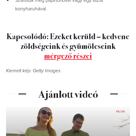
Szárítsuk meg papírtörlővel vagy egy tiszta
konyharuhával.
Kapcsolódó: Ezeket kerüld – kedvenc
zöldségeink és gyümölcseink
mérgező részei
Kiemelt kép: Getty Images
Ajánlott videó