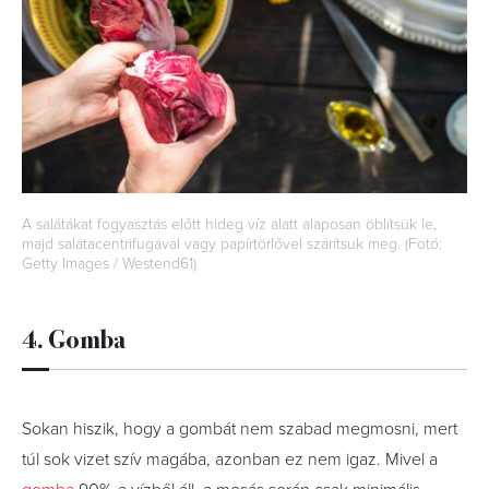
A salátákat fogyasztás előtt hideg víz alatt alaposan öblítsük le,
majd salátacentrifugával vagy papírtörlővel szárítsuk meg. (Fotó:
Getty Images / Westend61)
4. Gomba
Sokan hiszik, hogy a gombát nem szabad megmosni, mert
túl sok vizet szív magába, azonban ez nem igaz. Mivel a