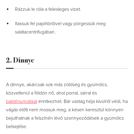
Rázzuk le róla a felesleges vizet.
Itassuk fel papírtörlővel vagy pörgessük meg
salátacentrifugában.
2. Dinnye
A dinnye, akárcsak sok más zöldség és gyümölcs,
közvetlenül a földön nő, ahol porral, sárral és
baktériumokkal
érintkezhet. Bár vastag héja kívülről védi, ha
vágás előtt nem mossuk meg, a késen keresztül könnyen
bejuthatnak a felszínén lévő szennyeződések a gyümölcs
belsejébe.