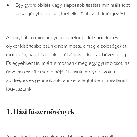
Egy gyors öblítés vagy alaposabb tisztítás minimális időt
vesz igénybe, de segíthet elkerülni az ételmérgezést.
A konyhában mindannyian szeretünk időt spórolni, és
olykor kísértésbe esünk: nem mossuk meg a zöldségeket,
mondván, ha eltávolítjuk a külső leveleiket, az bőven elég.
És egyébként is, miért is mosnánk meg egy gyümölcsöt, ha
úgysem esszük meg a héját? Lássuk, melyek azok a
zöldségek és gyümölcsök, amiket a legtöbben mosatlanul
fogyasztunk.
1. Házi fűszernövények
A saját kertben vagy akár az ablakpárkányon nevelt