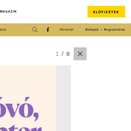
 MAGAZIN
ELŐFIZETEK
ztró
Hírlevél
Belépek
Regisztrálok
1
/
8