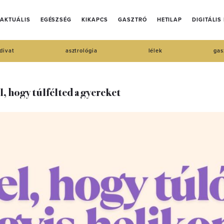
AKTUÁLIS
EGÉSZSÉG
KIKAPCS
GASZTRÓ
HETILAP
DIGITÁLIS
divat
asztrológia
lélek
gas
l, hogy túlfélted a gyereket