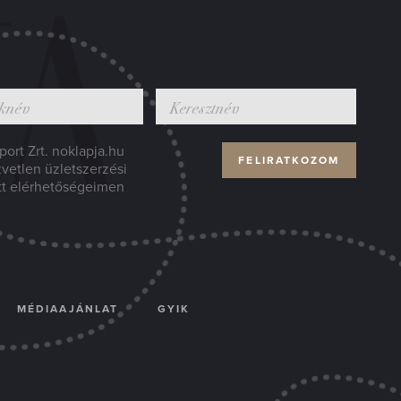
ort Zrt. noklapja.hu
zvetlen üzletszerzési
tt elérhetőségeimen
MÉDIAAJÁNLAT
GYIK