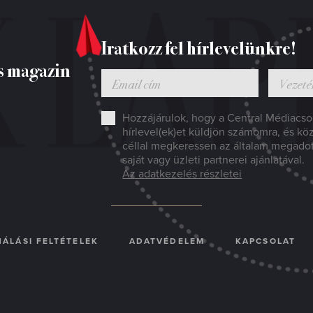
Iratkozz fel hírlevelünkre!
s magazin
Hozzájárulok, hogy a Central Médiacsop
hírlevel(ek)et küldjön számomra, és kö
céllal megkeressen az általam megado
saját vagy üzleti partnerei ajánlatával.
Az adatkezelés részletei
ÁLÁSI FELTÉTELEK
ADATVÉDELEM
KAPCSOLAT