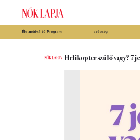
Életmódváltó Program
szépség
Helikopter szülő vagy? 7 je