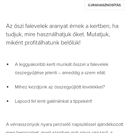
ÚJRAHASZNOSÍTÁS
Az őszi falevelek aranyat érnek a kertben, ha
tudjuk, mire használhatjuk őket. Mutatjuk,
miként profitálhatunk belőlük!
A leggyakoribb kerti munkát ősszel a falevelek
összegyűjtése jelenti – ameddig a szem ellát.
Mihez kezdjünk az összegyűjtött levelekkel?
Lapozd fel lenti galériánkat a tippekért!
A vénasszonyok nyara perzselő napsütéssel ajándékozott
meg bennünket, most azonban már nincs visszaút, a