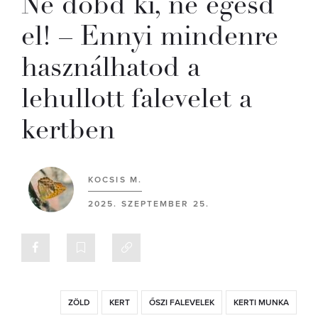
Ne dobd ki, ne égesd
el! – Ennyi mindenre
használhatod a
lehullott falevelet a
kertben
KOCSIS M.
2025. SZEPTEMBER 25.
ZÖLD
KERT
ŐSZI FALEVELEK
KERTI MUNKA