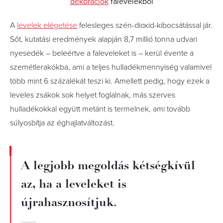
dekorációk
falevelekből
A
levelek elégetése
felesleges szén-dioxid-kibocsátással jár.
Sőt, kutatási eredmények alapján 8,7 millió tonna udvari
nyesedék – beleértve a faleveleket is – kerül évente a
szemétlerakókba, ami a teljes hulladékmennyiség valamivel
több mint 6 százalékát teszi ki. Amellett pedig, hogy ezek a
leveles zsákok sok helyet foglalnak, más szerves
hulladékokkal együtt metánt is termelnek, ami tovább
súlyosbítja az éghajlatváltozást.
A legjobb megoldás kétségkívül
az, ha a leveleket is
újrahasznosítjuk.