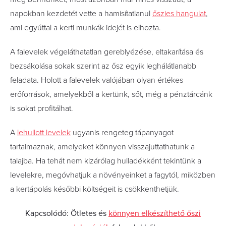
napokban kezdetét vette a hamisítatlanul
őszies hangulat
,
ami egyúttal a kerti munkák idejét is elhozta.
A falevelek végeláthatatlan gereblyézése, eltakarítása és
bezsákolása sokak szerint az ősz egyik leghálátlanabb
feladata. Holott a falevelek valójában olyan értékes
erőforrások, amelyekből a kertünk, sőt, még a pénztárcánk
is sokat profitálhat.
A
lehullott levelek
ugyanis rengeteg tápanyagot
tartalmaznak, amelyeket könnyen visszajuttathatunk a
talajba. Ha tehát nem kizárólag hulladékként tekintünk a
levelekre, megóvhatjuk a növényeinket a fagytól, miközben
a kertápolás későbbi költségeit is csökkenthetjük.
Kapcsolódó: Ötletes és
könnyen elkészíthető őszi