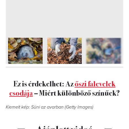
7
FOTÓ
Ez is érdekelhet: Az
őszi falevelek
csodája
– Miért különböző színűek?
Kiemelt kép: Süni az avarban (Getty Images)
Ajánlott videó