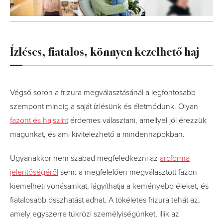
5
FOTÓ
Ízléses, fiatalos, könnyen kezelhető haj
Végső soron a frizura megválasztásánál a legfontosabb
szempont mindig a saját ízlésünk és életmódunk. Olyan
fazont és hajszínt
érdemes választani, amellyel jól érezzük
magunkat, és ami kivitelezhető a mindennapokban.
Ugyanakkor nem szabad megfeledkezni az
arcforma
jelentőségéről
sem: a megfelelően megválasztott fazon
kiemelheti vonásainkat, lágyíthatja a keményebb éleket, és
fiatalosabb összhatást adhat. A tökéletes frizura tehát az,
amely egyszerre tükrözi személyiségünket, illik az