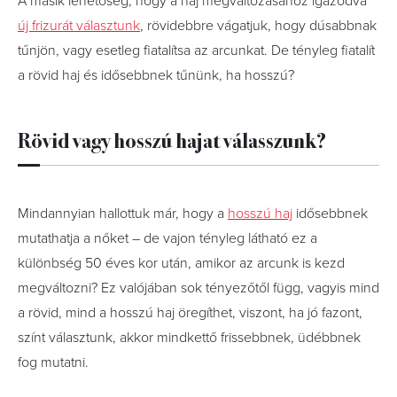
A másik lehetőség, hogy a haj megváltozásához igazodva
új frizurát választunk
, rövidebbre vágatjuk, hogy dúsabbnak
tűnjön, vagy esetleg fiatalítsa az arcunkat. De tényleg fiatalít
a rövid haj és idősebbnek tűnünk, ha hosszú?
Rövid vagy hosszú hajat válasszunk?
Mindannyian hallottuk már, hogy a
hosszú haj
idősebbnek
mutathatja a nőket – de vajon tényleg látható ez a
különbség 50 éves kor után, amikor az arcunk is kezd
megváltozni? Ez valójában sok tényezőtől függ, vagyis mind
a rövid, mind a hosszú haj öregíthet, viszont, ha jó fazont,
színt választunk, akkor mindkettő frissebbnek, üdébbnek
fog mutatni.