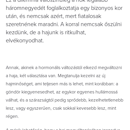
Ez a dilemma valószínűleg a nők legalább
háromnegyedét foglalkoztatja egy bizonyos kor
után, és nemcsak azért, mert fiatalosak
szeretnének maradni. A korral nemcsak őszülni
kezdünk, de a hajunk is ritkulhat,
elvékonyodhat.
Annak, akinek a hormonális változástól elkezd megváltozni
a haja, két választása van. Megtanulja kezelni az új
hajminőséget, ami teljesen más is lehet, mint korábban: a
göndör kiegyenesedhet, az egykor egyenes hullámossá
válhat, és a szárazságtól pedig sprődebb, kezelhetetlenebb
lesz, vagy egyszerűen, csak sokkal kevesebb lesz, mint
régen.