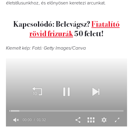
életstílusunkhoz, és előnyösen keretezi arcunkat.
Kapcsolódó: Belevágsz?
Fiatalító
rövid frizurák
50 felett!
Kiemelt kép: Fotó: Getty Images/Canva