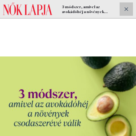
3 módszer, amivel az
ELŐFIZETEK
avokádóhéj a növények
csodaszere lehet