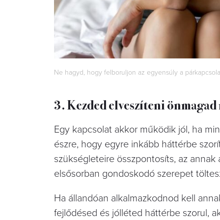
Ne hagyd, hogy felboruljon az egyensúly a párkapcsola
3. Kezded elveszíteni önmagad 
Egy kapcsolat akkor működik jól, ha min
észre, hogy egyre inkább háttérbe szorít
szükségleteire összpontosíts, az annak
elsősorban gondoskodó szerepet töltes
Ha állandóan alkalmazkodnod kell annak
fejlődésed és jólléted háttérbe szorul, 