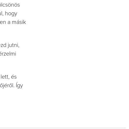
ölcsönös
l, hogy
ben a másik
zd jutni,
érzelmi
ett, és
jéről. Így