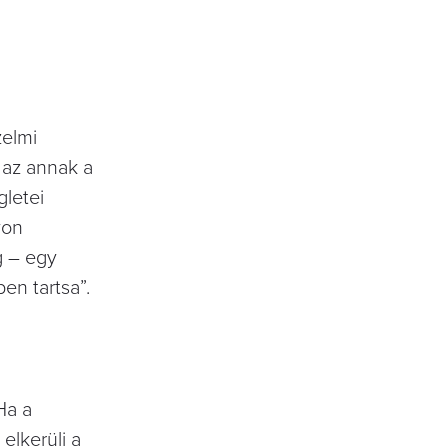
zelmi
 az annak a
gletei
von
g – egy
en tartsa”.
Ha a
elkerüli a