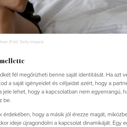
tban (Fotó: Getty Images)
mellette
dkét fél megőrizheti benne saját identitását. Ha azt 
od a saját igényeidet és céljaidat azért, hogy a partn
 a jele lehet, hogy a kapcsolatban nem egyenrangú,
z be.
 érdekében, hogy a másik jól érezze magát, miközbe
akkor ideje újragondolni a kapcsolat dinamikáját. Egy