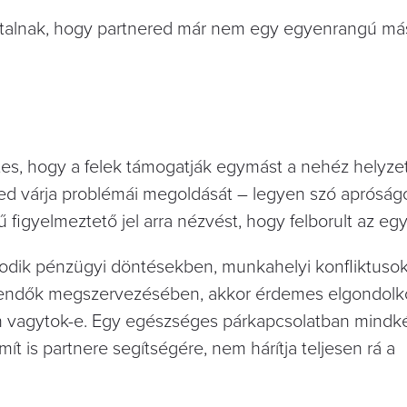
 utalnak, hogy partnered már nem egy egyenrangú más
es, hogy a felek támogatják egymást a nehéz helyze
ed várja problémái megoldását – legyen szó apróság
figyelmeztető jel arra nézvést, hogy felborult az eg
kodik pénzügyi döntésekben, munkahelyi konfliktuso
eendők megszervezésében, akkor érdemes elgondolk
vagytok-e. Egy egészséges párkapcsolatban mindkét f
ámít is partnere segítségére, nem hárítja teljesen rá a