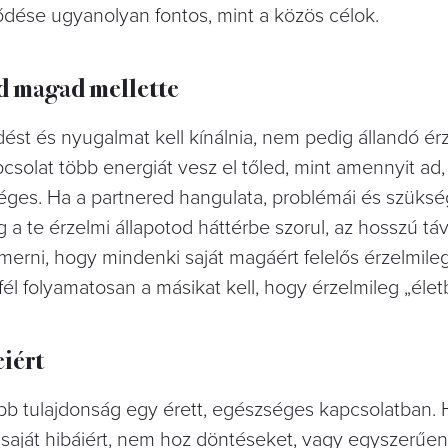
ődése ugyanolyan fontos, mint a közös célok.
d magad mellette
dést és nyugalmat kell kínálnia, nem pedig állandó ér
csolat több energiát vesz el tőled, mint amennyit ad,
éges. Ha a partnered hangulata, problémái és szüksé
a te érzelmi állapotod háttérbe szorul, az hosszú tá
smerni, hogy mindenki saját magáért felelős érzelmile
fél folyamatosan a másikat kell, hogy érzelmileg „életb
eiért
abb tulajdonság egy érett, egészséges kapcsolatban. 
saját hibáiért, nem hoz döntéseket, vagy egyszerűen 