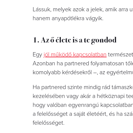
Lássuk, melyek azok a jelek, amik arra
hanem anyapótlékra vágyik.
1. Az ő élete is a te gondod
Egy
jól működő kapcsolatban
természet
Azonban ha partnered folyamatosan től
komolyabb kérdésekről –, az egyértelmű 
Ha partnered szinte mindig rád támasz
kezelésében vagy akár a hétköznapi t
hogy valóban egyenrangú kapcsolatban 
a felelősséget a saját életéért, és ha sz
felelősséget.