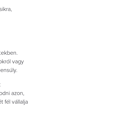
ikra,
tekben.
okról vagy
yensúly.
k
odni azon,
él vállalja