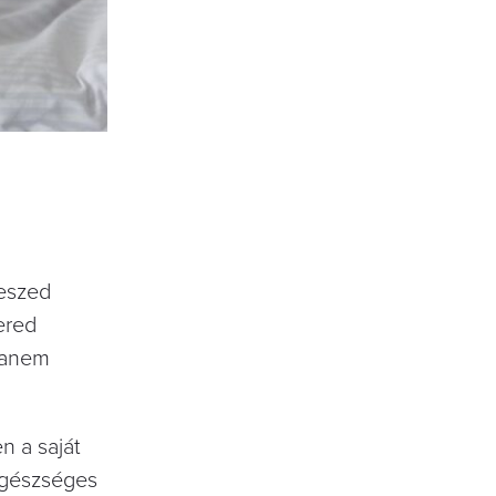
veszed
ered
 hanem
n a saját
 egészséges