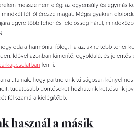
erelem messze nem elég: az egyensúly és egymás k
mindkét fél jól érezze magát. Mégis gyakran előfordu
agjára egyre több teher és felelősség hárul, mindeköz
g.
hogy oda a harmónia, főleg, ha az, akire több teher ke
nden. Idővel azonban kimerítő, egyoldalú, és jelentős 
párkapcsolatban
lenni.
arra utalnak, hogy partnerünk túlságosan kényelmes l
heit, tudatosabb döntéseket hozhatunk kettősünk jövő
ét fél számára kielégítőbb.
ak használ a másik