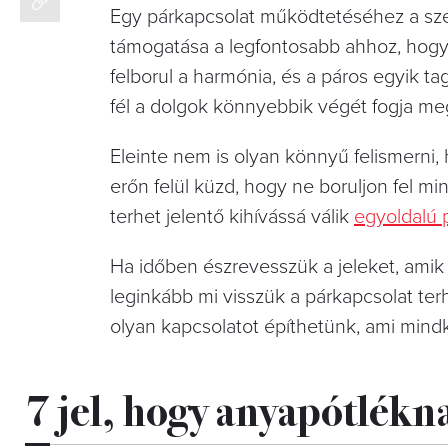
Egy párkapcsolat működtetéséhez a sz
támogatása a legfontosabb ahhoz, hogy 
felborul a harmónia, és a páros egyik t
fél a dolgok könnyebbik végét fogja me
Eleinte nem is olyan könnyű felismerni, 
erőn felül küzd, hogy ne boruljon fel mi
terhet jelentő kihívássá válik
egyoldalú 
Ha időben észrevesszük a jeleket, amik 
leginkább mi visszük a párkapcsolat ter
olyan kapcsolatot építhetünk, ami mindk
7 jel, hogy anyapótlékn