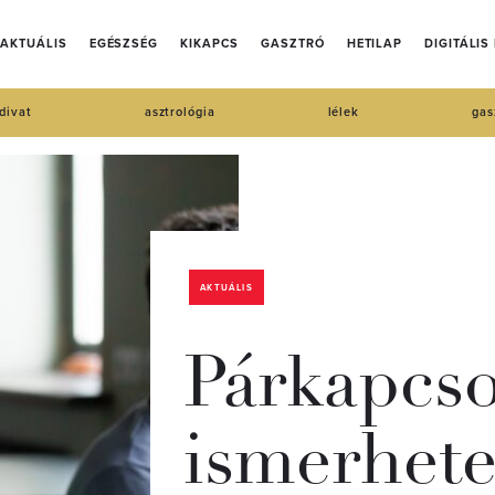
AKTUÁLIS
EGÉSZSÉG
KIKAPCS
GASZTRÓ
HETILAP
DIGITÁLIS
divat
asztrológia
lélek
gas
AKTUÁLIS
Párkapcso
ismerhete