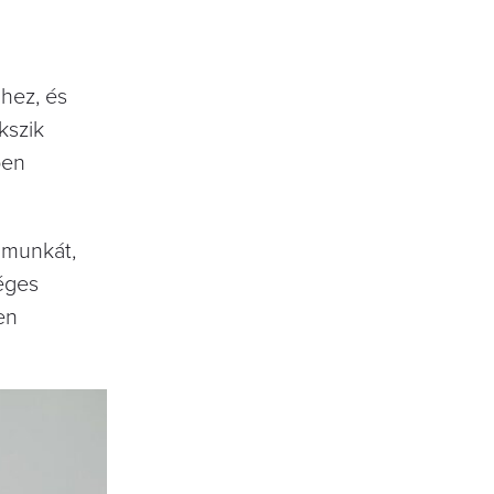
hez, és
kszik
ben
 munkát,
séges
en