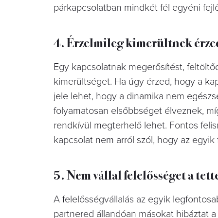
párkapcsolatban mindkét fél egyéni fejl
4. Érzelmileg kimerültnek érze
Egy kapcsolatnak megerősítést, feltöltő
kimerültséget. Ha úgy érzed, hogy a kap
jele lehet, hogy a dinamika nem egészs
folyamatosan elsőbbséget élveznek, míg 
rendkívül megterhelő lehet. Fontos feli
kapcsolat nem arról szól, hogy az egyik 
5. Nem vállal felelősséget a tett
A felelősségvállalás az egyik legfontos
partnered állandóan másokat hibáztat a 