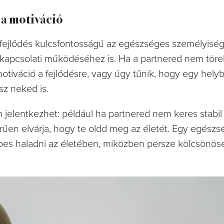
 a motiváció
s fejlődés kulcsfontosságú az egészséges személyiség
apcsolati működéséhez is. Ha a partnered nem töre
otiváció a fejlődésre, vagy úgy tűnik, hogy egy hely
sz neked is.
jelentkezhet: például ha partnered nem keres stabil
rűen elvárja, hogy te oldd meg az életét. Egy egész
épes haladni az életében, miközben persze kölcsönös