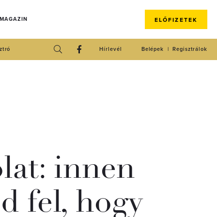
 MAGAZIN
ELŐFIZETEK
ztró
Hírlevél
Belépek
Regisztrálok
lat: innen
d fel, hogy