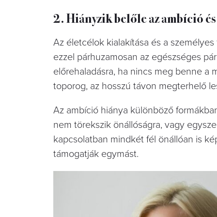
2. Hiányzik belőle az ambíció és
Az életcélok kialakítása és a személye
ezzel párhuzamosan az egészséges párk
előrehaladásra, ha nincs meg benne a m
toporog, az hosszú távon megterhelő le
Az ambíció hiánya különböző formákban 
nem törekszik önállóságra, vagy egysze
kapcsolatban mindkét fél önállóan is k
támogatják egymást.