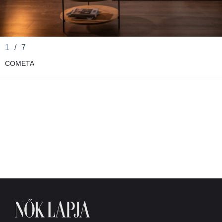
1
/
7
COMETA