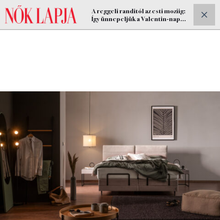
A reggeli randitól az esti moziig:
ELŐFIZETEK
Így ünnepeljük a Valentin-napot
otthon (x)