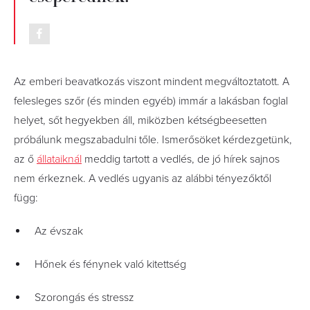
Az emberi beavatkozás viszont mindent megváltoztatott. A
felesleges szőr (és minden egyéb) immár a lakásban foglal
helyet, sőt hegyekben áll, miközben kétségbeesetten
próbálunk megszabadulni tőle. Ismerősöket kérdezgetünk,
az ő
állataiknál
meddig tartott a vedlés, de jó hírek sajnos
nem érkeznek. A vedlés ugyanis az alábbi tényezőktől
függ:
Az évszak
Hőnek és fénynek való kitettség
Szorongás és stressz