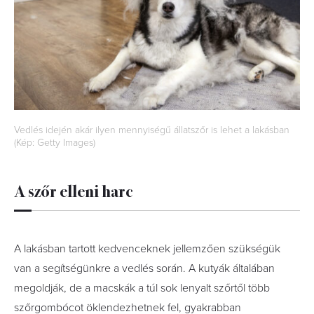
Vedlés idején akár ilyen mennyiségű állatszőr is lehet a lakásban
(Kép: Getty Images)
A szőr elleni harc
A lakásban tartott kedvenceknek jellemzően szükségük
van a segítségünkre a vedlés során. A kutyák általában
megoldják, de a macskák a túl sok lenyalt szőrtől több
szőrgombócot öklendezhetnek fel, gyakrabban