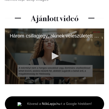
Ajánlott videó
Három csillagjegy, akinek veleszületett tekintélye van – igazi vezetők
0
seconds
of
1
minute,
Kövesd a
NőkLapja.hu
-t a Google hírekben!
14