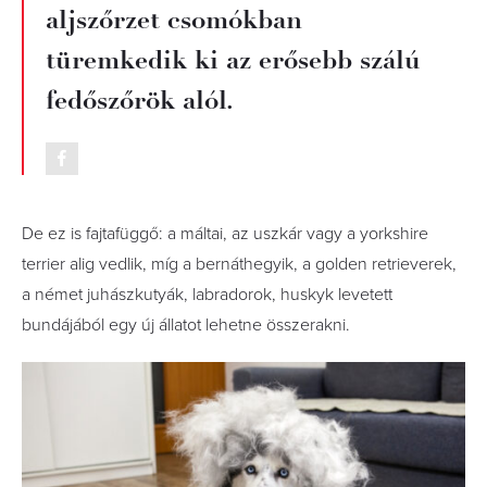
aljszőrzet csomókban
türemkedik ki az erősebb szálú
fedőszőrök alól.
De ez is fajtafüggő: a máltai, az uszkár vagy a yorkshire
terrier alig vedlik, míg a bernáthegyik, a golden retrieverek,
a német juhászkutyák, labradorok, huskyk levetett
bundájából egy új állatot lehetne összerakni.