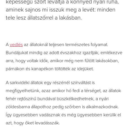
képességű szőrt leváltja a könnyed nyári ruha,
aminek sajnos mi isszuk meg a levét: minden
tele lesz állatszőrrel a lakásban.
A
vedlés
az állatoknál teljesen természetes folyamat.
Bundájukat mindig az adott évszakhoz igazítják, emlékezve
arra, hogy voltak idők, amikor még nem fűtött lakásokban,
párnákon és kanapékon töltötték az idejüket.
A sarkvidéki állatok egy részénél színváltást is
megfigyelhetünk, azaz amikor hó fedi a térséget, az állatok
fehér rejtőszínű bundával büszkélkedhetnek, a nyári
zöldesbarna állapothoz pedig szőrben is alkalmazkodnak.
Így ügyesebben vadásznak és még ügyesebben kerülik el
azt, hogy őket levadásszák.