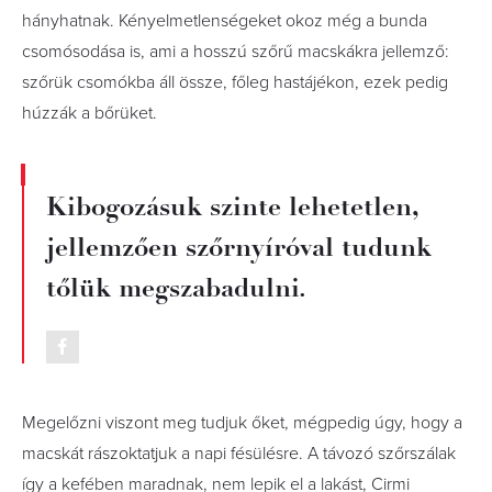
hányhatnak. Kényelmetlenségeket okoz még a bunda
csomósodása is, ami a hosszú szőrű macskákra jellemző:
szőrük csomókba áll össze, főleg hastájékon, ezek pedig
húzzák a bőrüket.
Kibogozásuk szinte lehetetlen,
jellemzően szőrnyíróval tudunk
tőlük megszabadulni.
Megelőzni viszont meg tudjuk őket, mégpedig úgy, hogy a
macskát rászoktatjuk a napi fésülésre. A távozó szőrszálak
így a kefében maradnak, nem lepik el a lakást, Cirmi