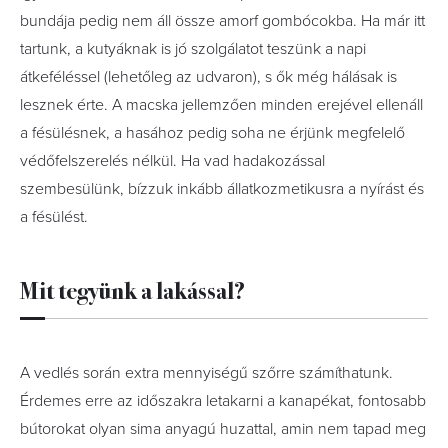
bundája pedig nem áll össze amorf gombócokba. Ha már itt
tartunk, a kutyáknak is jó szolgálatot teszünk a napi
átkeféléssel (lehetőleg az udvaron), s ők még hálásak is
lesznek érte. A macska jellemzően minden erejével ellenáll
a fésülésnek, a hasához pedig soha ne érjünk megfelelő
védőfelszerelés nélkül. Ha vad hadakozással
szembesülünk, bízzuk inkább állatkozmetikusra a nyírást és
a fésülést.
Mit tegyünk a lakással?
A vedlés során extra mennyiségű szőrre számíthatunk.
Érdemes erre az időszakra letakarni a kanapékat, fontosabb
bútorokat olyan sima anyagú huzattal, amin nem tapad meg