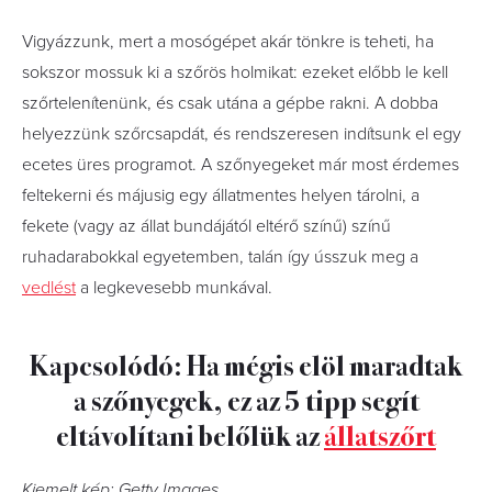
Vigyázzunk, mert a mosógépet akár tönkre is teheti, ha
sokszor mossuk ki a szőrös holmikat: ezeket előbb le kell
szőrtelenítenünk, és csak utána a gépbe rakni. A dobba
helyezzünk szőrcsapdát, és rendszeresen indítsunk el egy
ecetes üres programot. A szőnyegeket már most érdemes
feltekerni és májusig egy állatmentes helyen tárolni, a
fekete (vagy az állat bundájától eltérő színű) színű
ruhadarabokkal egyetemben, talán így ússzuk meg a
vedlést
a legkevesebb munkával.
Kapcsolódó: Ha mégis elöl maradtak
a szőnyegek, ez az 5 tipp segít
eltávolítani belőlük az
állatszőrt
Kiemelt kép: Getty Images