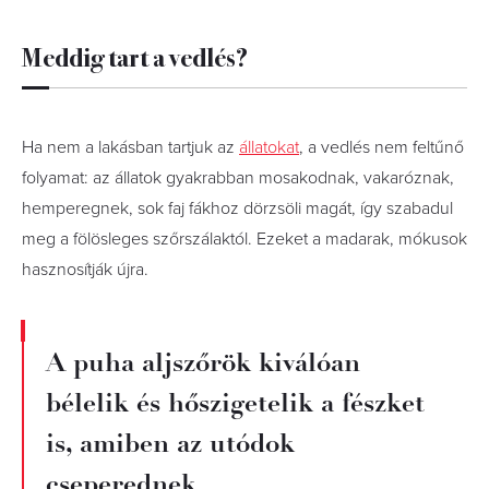
Meddig tart a vedlés?
Ha nem a lakásban tartjuk az
állatokat
, a vedlés nem feltűnő
folyamat: az állatok gyakrabban mosakodnak, vakaróznak,
hemperegnek, sok faj fákhoz dörzsöli magát, így szabadul
meg a fölösleges szőrszálaktól. Ezeket a madarak, mókusok
hasznosítják újra.
A puha aljszőrök kiválóan
bélelik és hőszigetelik a fészket
is, amiben az utódok
cseperednek.