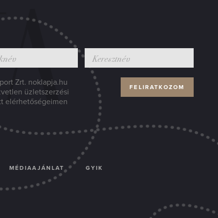
ort Zrt. noklapja.hu
zvetlen üzletszerzési
tt elérhetőségeimen
MÉDIAAJÁNLAT
GYIK