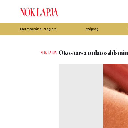
Életmódváltó Program
szépség
Okos társ a tudatosabb m