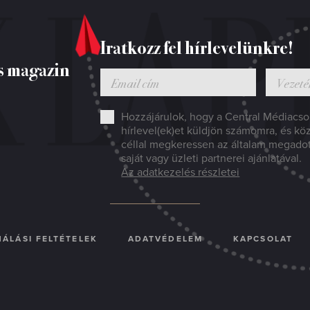
Iratkozz fel hírlevelünkre!
s magazin
Hozzájárulok, hogy a Central Médiacsop
hírlevel(ek)et küldjön számomra, és kö
céllal megkeressen az általam megado
saját vagy üzleti partnerei ajánlatával.
Az adatkezelés részletei
ÁLÁSI FELTÉTELEK
ADATVÉDELEM
KAPCSOLAT