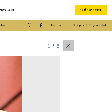
 MAGAZIN
ELŐFIZETEK
ztró
Hírlevél
Belépek
Regisztrálok
1
/
5