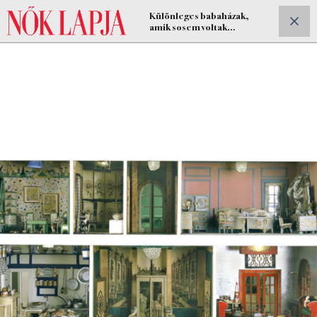
Különleges babaházak,
ELŐFIZETEK
amik sosem voltak
gyerekjátékok