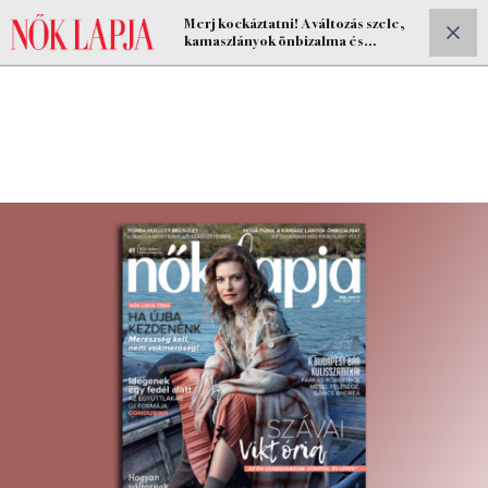
Merj kockáztatni! A változás szele,
ELŐFIZETEK
kamaszlányok önbizalma és
cohousing az új Nők Lapjában