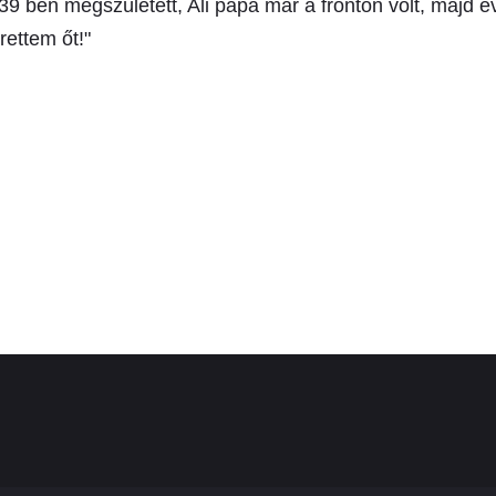
39 ben megszületett, Ali papa már a fronton volt, majd 
rettem őt!"