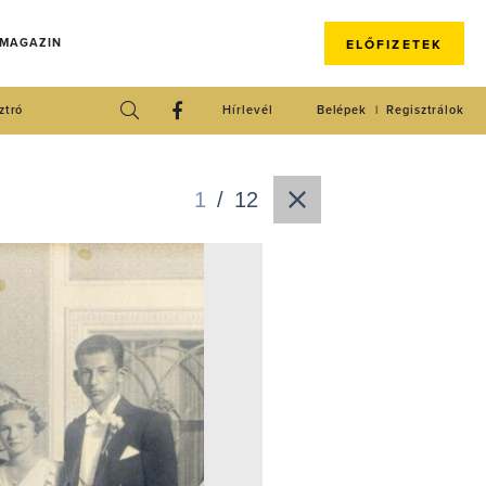
 MAGAZIN
ELŐFIZETEK
ztró
Hírlevél
Belépek
Regisztrálok
1
/
12