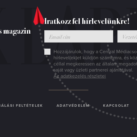
Iratkozz fel hírlevelünkre!
s magazin
Hozzájárulok, hogy a Central Médiacsop
hírlevel(ek)et küldjön számomra, és kö
céllal megkeressen az általam megado
saját vagy üzleti partnerei ajánlatával.
Az adatkezelés részletei
ÁLÁSI FELTÉTELEK
ADATVÉDELEM
KAPCSOLAT