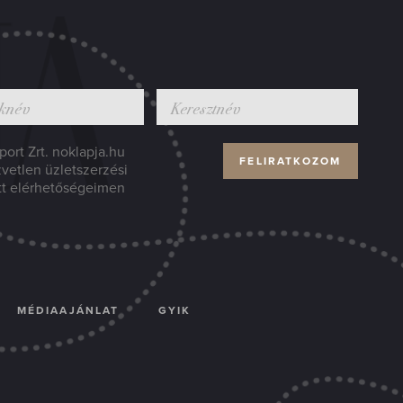
ort Zrt. noklapja.hu
zvetlen üzletszerzési
tt elérhetőségeimen
MÉDIAAJÁNLAT
GYIK