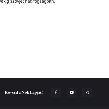
évekig szovjet hadifogságban.
Kövesd a Nők Lapját!