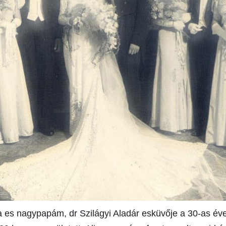
es nagypapám, dr Szilágyi Aladár esküvője a 30-as év