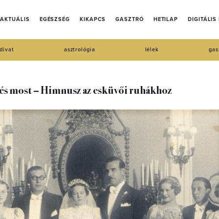
AKTUÁLIS
EGÉSZSÉG
KIKAPCS
GASZTRÓ
HETILAP
DIGITÁLIS
divat
asztrológia
lélek
gas
és most – Himnusz az esküvői ruhákhoz