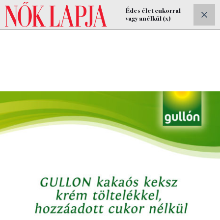
Édes élet cukorral
ELŐFIZETEK
vagy anélkül (x)