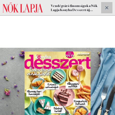
Vendégváró finomságok a Nők
ELŐFIZETEK
Lapja Konyha Desszert új
számában