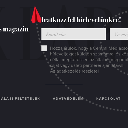
Iratkozz fel hírlevelünkre!
s magazin
Hozzájárulok, hogy a Central Médiacsop
hírlevel(ek)et küldjön számomra, és kö
céllal megkeressen az általam megado
saját vagy üzleti partnerei ajánlatával.
Az adatkezelés részletei
ÁLÁSI FELTÉTELEK
ADATVÉDELEM
KAPCSOLAT