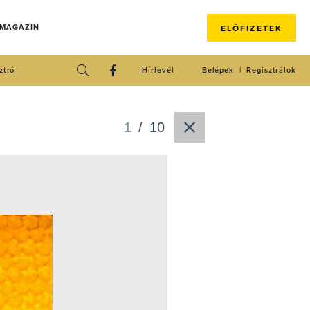
 MAGAZIN
ELŐFIZETEK
ztró
Hírlevél
Belépek
Regisztrálok
1
/
10