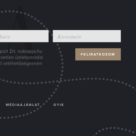
ort Zrt. noklapja.hu
zvetlen üzletszerzési
tt elérhetőségeimen
MÉDIAAJÁNLAT
GYIK