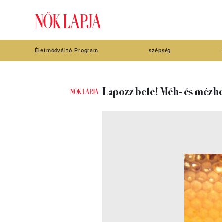
Életmódváltó Program
szépség
Lapozz bele! Méh- és mézh